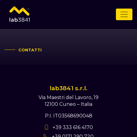
CONTATTI
lab3841 s.r.l.
Via Maestri del Lavoro, 19
12100 Cuneo – Italia
P.I. IT03568690048
+39 333 616 4170
+39 0171 290 720